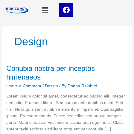
Skip
content
F
Menu
to
a
content
c
e
b
Design
o
o
k
Conubia nostra per inceptos
Conubia
nostra
himenaeos
per
Leave a Comment
/
Design
/ By
Donna Rainbird
inceptos
himenaeos
Lorem ipsum dolor sit amet, consectetur adipiscing elit. Integer
nec odio. Praesent libero. Sed cursus ante dapibus diam. Sed
nisi. Nulla quis sem at nibh elementum imperdiet. Duis sagittis
ipsum. Praesent mauris. Fusce nec tellus sed augue semper
porta. Mauris massa. Vestibulum lacinia arcu eget nulla. Class
aptent taciti sociosqu ad litora torquent per conubia […]