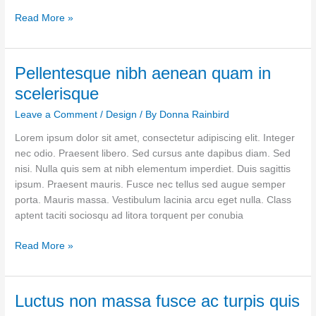
Read More »
Pellentesque nibh aenean quam in
Pellentesque
nibh
scelerisque
aenean
Leave a Comment
/
Design
/ By
Donna Rainbird
quam
in
Lorem ipsum dolor sit amet, consectetur adipiscing elit. Integer
scelerisque
nec odio. Praesent libero. Sed cursus ante dapibus diam. Sed
nisi. Nulla quis sem at nibh elementum imperdiet. Duis sagittis
ipsum. Praesent mauris. Fusce nec tellus sed augue semper
porta. Mauris massa. Vestibulum lacinia arcu eget nulla. Class
aptent taciti sociosqu ad litora torquent per conubia
Read More »
Luctus non massa fusce ac turpis quis
Luctus
non